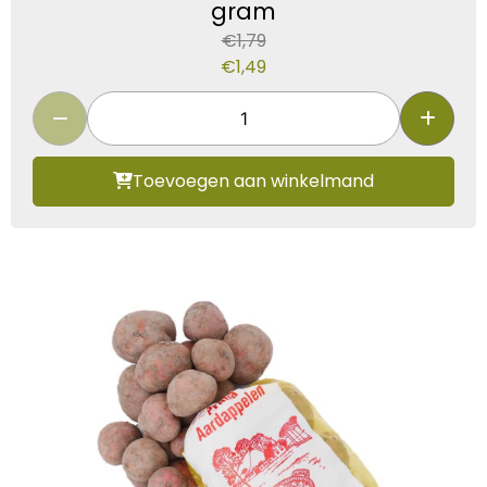
gram
€
1,79
€
1,49
Toevoegen aan winkelmand