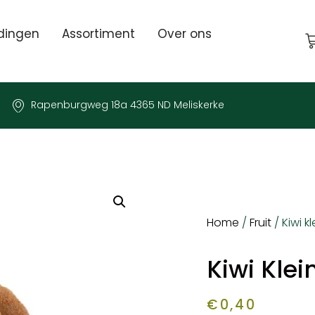
dingen
Assortiment
Over ons
Rapenburgweg 18a 4365 ND Meliskerke
Home
/
Fruit
/ Kiwi kl
Kiwi Klei
€
0,40