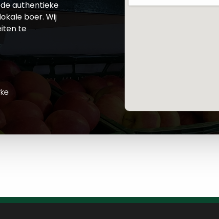
de authentieke
okale boer. Wij
iten te
rke