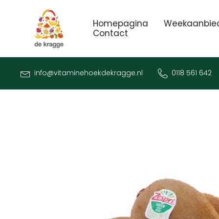
Homepagina
Weekaanbie
Contact
info@vitaminehoekdekragge.nl
0118 561 642