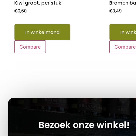
Kiwi groot, per stuk
Bramen ba
€
0,60
€
3,49
In winkelmand
In win
Compare
Compare
Bezoek onze winkel!