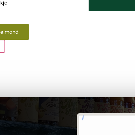
kje
kelmand