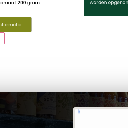
worden opgeno
/tomaat 200 gram
nformatie