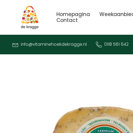
Homepagina
Weekaanbie
Contact
info@vitaminehoekdekragge.nl
0118 561 642