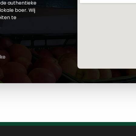
de authentieke
okale boer. Wij
iten te
rke