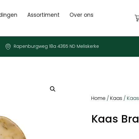
dingen
Assortiment
Over ons
Rapenburgweg 18a 4365 ND Meliskerke
Home
/
Kaas
/ Kaas
Kaas Br