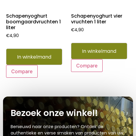
Schapenyoghurt
Schapenyoghurt vier
boomgaardvruchten 1
vruchten 1 liter
liter
€
4,90
€
4,90
In winkelmand
In winkelmand
Compare
Compare
Bezoek onze winkel!
Benieuwd naar onze producten? Ontdek de
authentieke en verse smaken van producten van uw