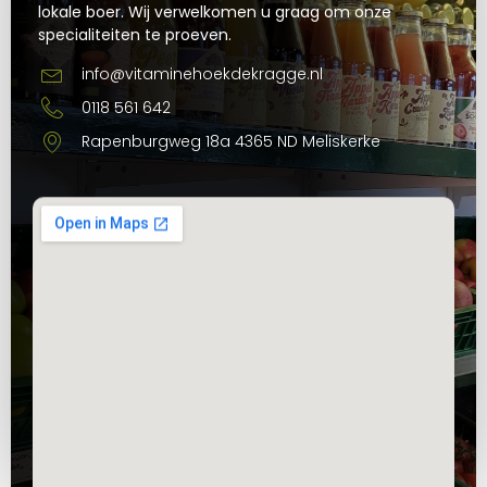
lokale boer. Wij verwelkomen u graag om onze
specialiteiten te proeven.
info@vitaminehoekdekragge.nl
0118 561 642
Rapenburgweg 18a 4365 ND Meliskerke