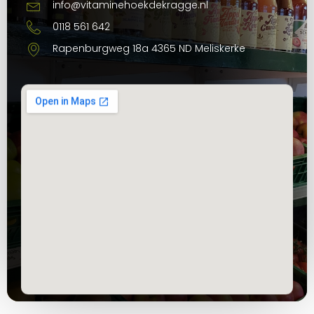
info@vitaminehoekdekragge.nl
0118 561 642
Rapenburgweg 18a 4365 ND Meliskerke