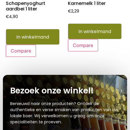
Schapenyoghurt
Karnemelk 1 liter
aardbei 1 liter
€
2,29
€
4,90
In winkelmand
In winkelmand
Compare
Compare
Bezoek onze winkel!
Benieuwd naar onze producten? Ontdek de
authentieke en verse smaken van producten van uw
lokale boer. Wij verwelkomen u graag om onze
specialiteiten te proeven.