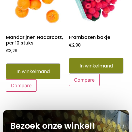
Mandarijnen Nadarcott,
Frambozen bakje
per 10 stuks
€
2,98
€
3,29
In winkelmand
In winkelmand
Compare
Compare
Bezoek onze winkel!