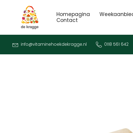
Homepagina
Weekaanbie
Contact
info@vitaminehoekdekragge.nl
0118 561 642