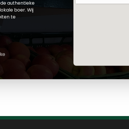
de authentieke
okale boer. Wij
iten te
rke