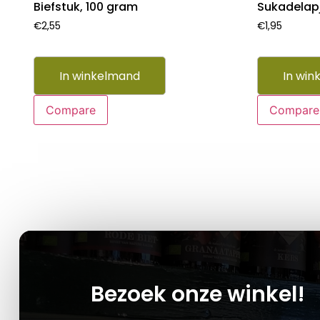
Biefstuk, 100 gram
Sukadelap
€
2,55
€
1,95
In winkelmand
In win
Compare
Compare
Bezoek onze winkel!