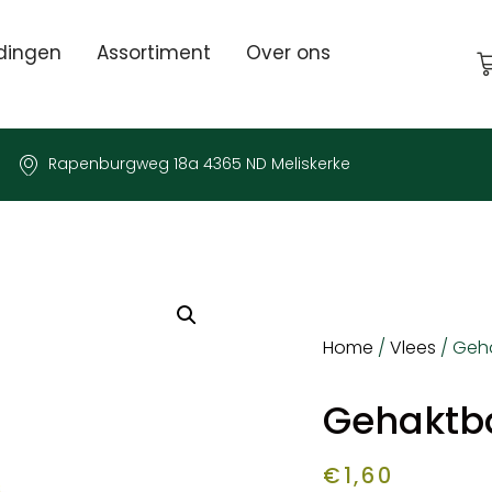
dingen
Assortiment
Over ons
Rapenburgweg 18a 4365 ND Meliskerke
Home
/
Vlees
/ Geha
Gehaktba
€
1,60