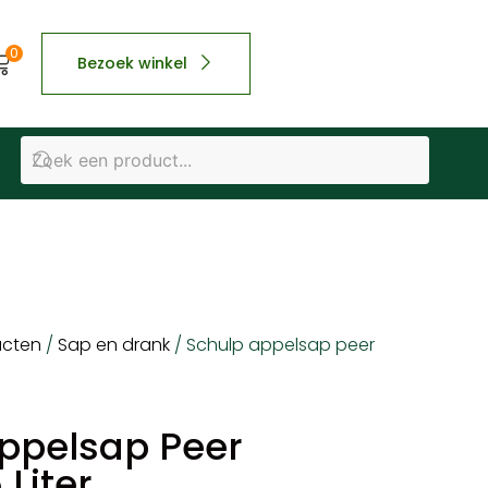
0
Bezoek winkel
ucten
/
Sap en drank
/ Schulp appelsap peer
ppelsap Peer
Liter