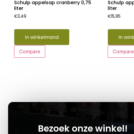
Schulp appelsap cranberry 0,75
Schulp app
liter
liter
€
3,49
€
15,95
In winkelmand
In win
Compare
Compare
Bezoek onze winkel!