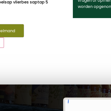
vragen of opmerk
elsap vlierbes saptap 5
worden opgeno
kelmand