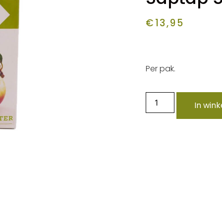
€
13,95
Per pak.
In win