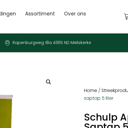
dingen
Assortiment
Over ons
Rapenburgweg 18a 4365 ND Meliskerke
Home
/
Streekprod
saptap 5 liter
Schulp A
Saptap 5 