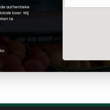
de authentieke
okale boer. Wij
iten te
rke