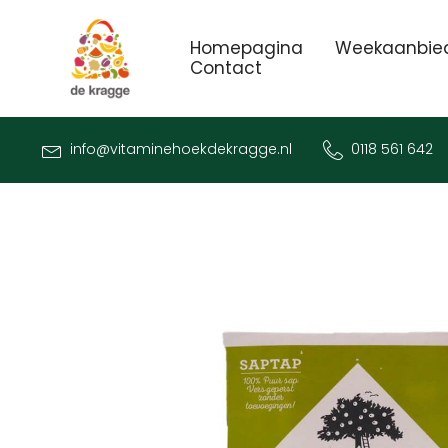
Homepagina
Weekaanbie
Contact
info@vitaminehoekdekragge.nl
0118 561 642