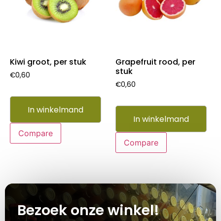
Kiwi groot, per stuk
Grapefruit rood, per
stuk
€
0,60
€
0,60
In winkelmand
In winkelmand
Compare
Compare
Bezoek onze winkel!