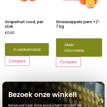
Grapefruit rood, per
Sinaasappels pers +/-
stuk
7 kg
€
0,60
Meer
In winkelmand
informatie
Compare
Compare
Bezoek onze winkel!
Benieuwd naar onze producten? Ontdek de