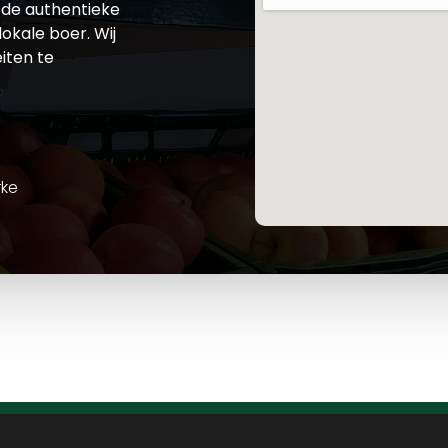
de authentieke
okale boer. Wij
iten te
rke