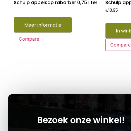
Schulp appelsap rabarber 0,75 liter
Schulp app
€
13,95
Meer informatie
In win
Compare
Compare
Bezoek onze winkel!