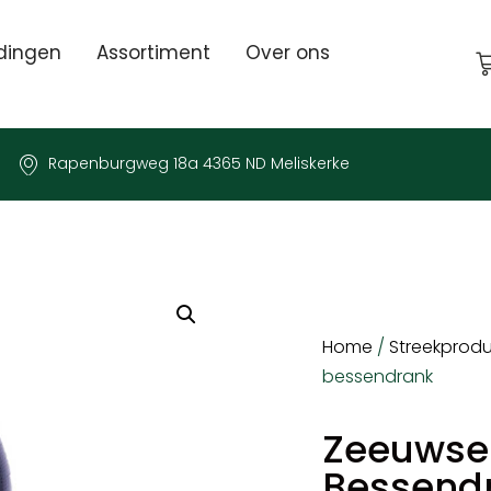
dingen
Assortiment
Over ons
Rapenburgweg 18a 4365 ND Meliskerke
Home
/
Streekprod
bessendrank
Zeeuwse
Bessend