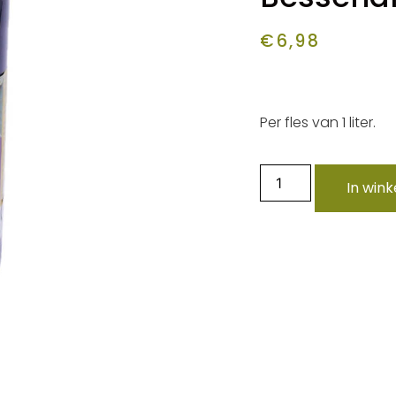
€
6,98
Per fles van 1 liter.
In win