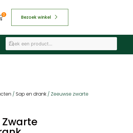
0
Bezoek winkel
ucten
/
Sap en drank
/ Zeeuwse zwarte
 Zwarte
rank