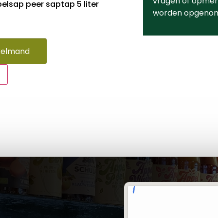
vragen of opmerk
elsap peer saptap 5 liter
worden opgeno
kelmand