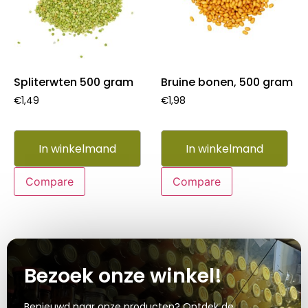
Spliterwten 500 gram
Bruine bonen, 500 gram
€
1,49
€
1,98
In winkelmand
In winkelmand
Compare
Compare
Bezoek onze winkel!
Benieuwd naar onze producten? Ontdek de