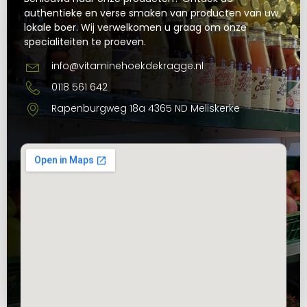
authentieke en verse smaken van producten van uw
lokale boer. Wij verwelkomen u graag om onze
specialiteiten te proeven.
info@vitaminehoekdekragge.nl
0118 561 642
Rapenburgweg 18a 4365 ND Meliskerke