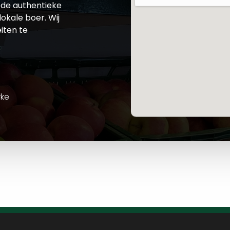
de authentieke
okale boer. Wij
iten te
rke