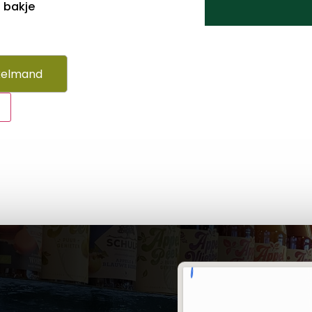
 bakje
kelmand