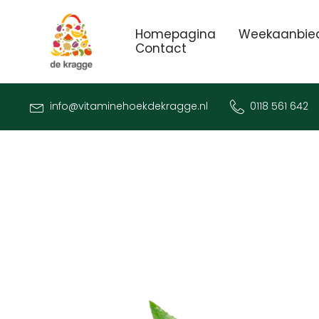
Homepagina
Weekaanbie
Contact
info@vitaminehoekdekragge.nl
0118 561 642