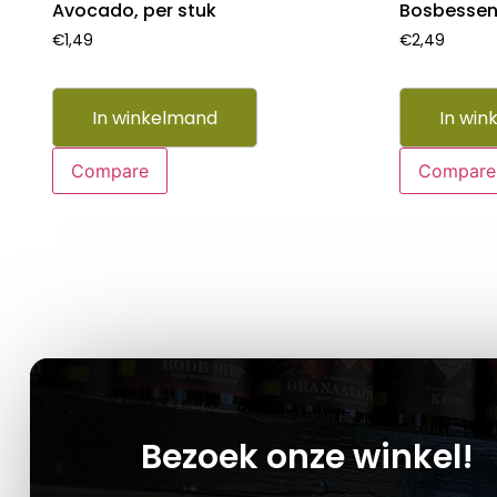
Avocado, per stuk
Bosbessen
€
1,49
€
2,49
In winkelmand
In win
Compare
Compare
Bezoek onze winkel!