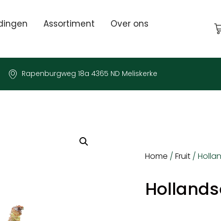
dingen
Assortiment
Over ons
Rapenburgweg 18a 4365 ND Meliskerke
Home
/
Fruit
/ Holla
Hollands