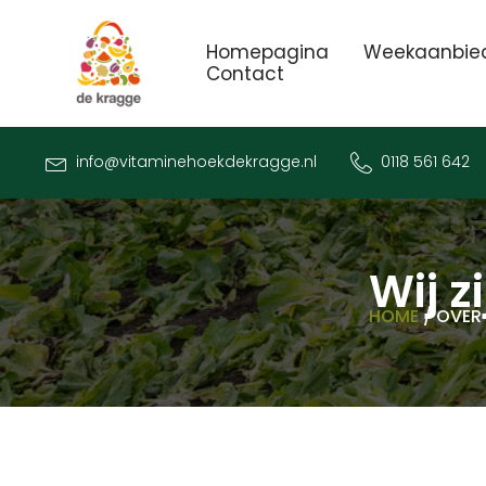
Homepagina
Weekaanbie
Contact
info@vitaminehoekdekragge.nl
0118 561 642
Wij 
HOME
/ OVER