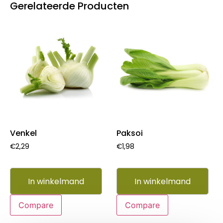
Gerelateerde Producten
Venkel
Paksoi
€
2,29
€
1,98
In winkelmand
In winkelmand
Compare
Compare