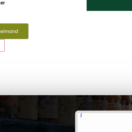
er
kelmand