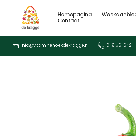
Homepagina
Weekaanbie
Contact
info@vitaminehoekdekragge.nl
0118 561 642