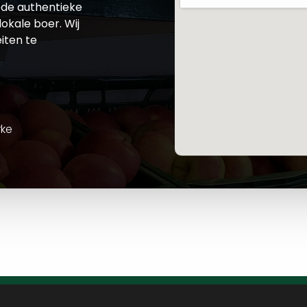
de authentieke
okale boer. Wij
iten te
rke