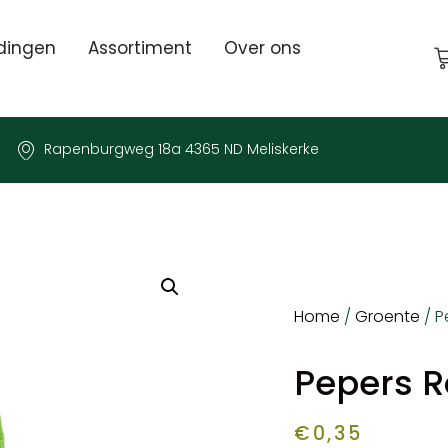
dingen
Assortiment
Over ons
Rapenburgweg 18a 4365 ND Meliskerke
Home
/
Groente
/ P
Pepers R
€
0,35