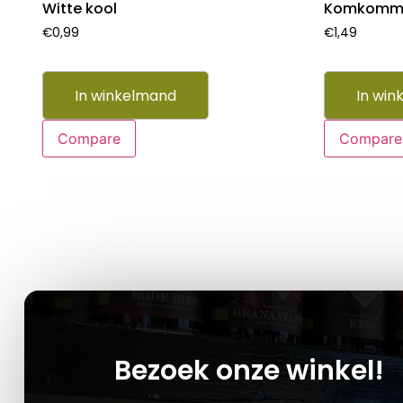
Witte kool
Komkomm
€
0,99
€
1,49
In winkelmand
In win
Compare
Compare
Bezoek onze winkel!