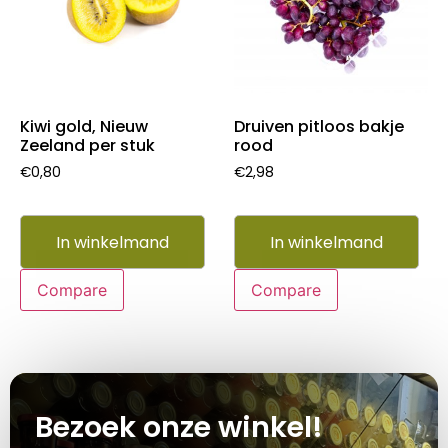
Kiwi gold, Nieuw
Druiven pitloos bakje
Zeeland per stuk
rood
€
0,80
€
2,98
In winkelmand
In winkelmand
Compare
Compare
Bezoek onze winkel!