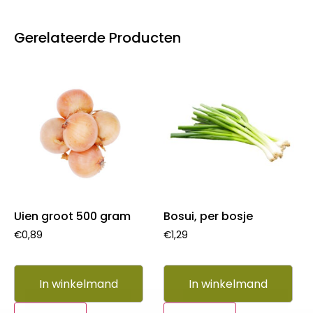
Gerelateerde Producten
Uien groot 500 gram
Bosui, per bosje
€
0,89
€
1,29
In winkelmand
In winkelmand