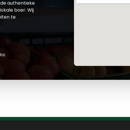
de authentieke
okale boer. Wij
iten te
rke