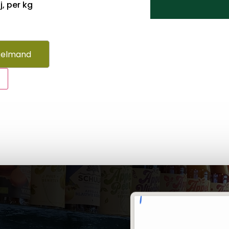
j, per kg
kelmand