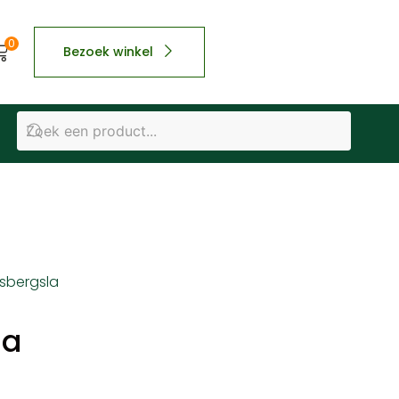
0
Bezoek winkel
Jsbergsla
la