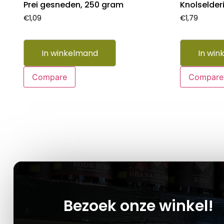
Prei gesneden, 250 gram
Knolselderi
€
1,09
€
1,79
In winkelmand
In win
Compare
Compare
Bezoek onze winkel!