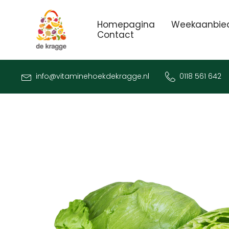
Homepagina
Weekaanbie
Contact
info@vitaminehoekdekragge.nl
0118 561 642