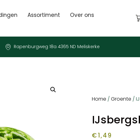
dingen
Assortiment
Over ons
Rapenburgweg 18a 4365 ND Meliskerke
Home
/
Groente
/ I
IJsbergs
€
1,49