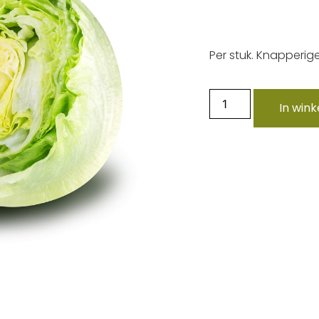
Per stuk. Knapperig
In win