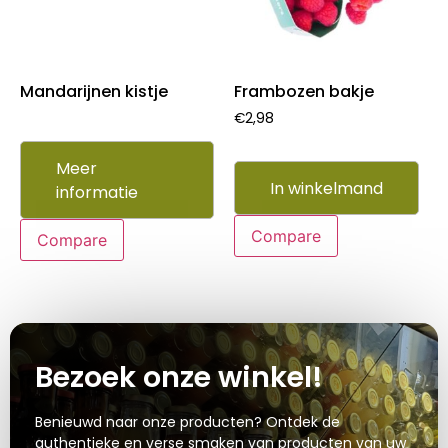
Mandarijnen kistje
Frambozen bakje
€
2,98
Meer
In winkelmand
informatie
Compare
Compare
Bezoek onze winkel!
Benieuwd naar onze producten? Ontdek de
authentieke en verse smaken van producten van uw