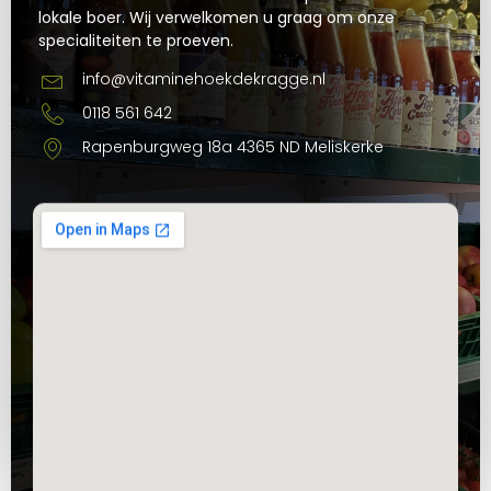
lokale boer. Wij verwelkomen u graag om onze
specialiteiten te proeven.
info@vitaminehoekdekragge.nl
0118 561 642
Rapenburgweg 18a 4365 ND Meliskerke