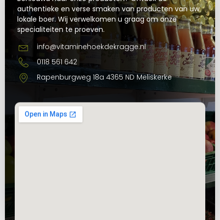
authentieke en verse smaken van producten van uw
lokale boer. Wij verwelkomen u graag om onze
specialiteiten te proeven.
info@vitaminehoekdekragge.nl
0118 561 642
Rapenburgweg 18a 4365 ND Meliskerke