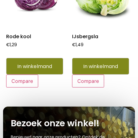
Rode kool
IJsbergsla
€
1,29
€
1,49
In winkelmand
In winkelmand
Compare
Compare
Bezoek onze winkel!
Benieuwd naar onze producten? Ontdek de