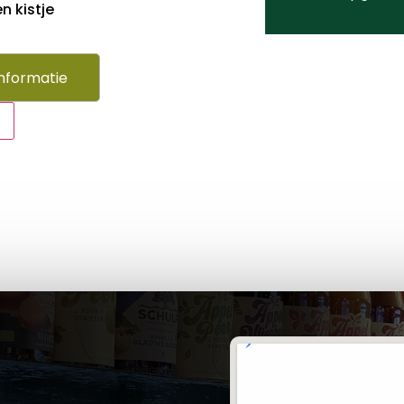
n kistje
nformatie