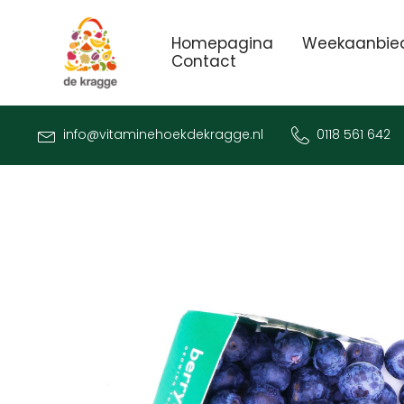
Homepagina
Weekaanbie
Contact
info@vitaminehoekdekragge.nl
0118 561 642