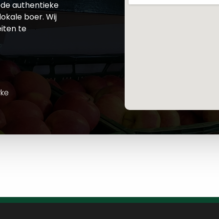
de authentieke
okale boer. Wij
iten te
rke