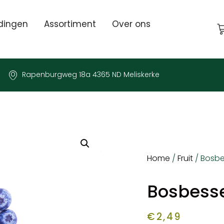
dingen
Assortiment
Over ons
Rapenburgweg 18a 4365 ND Meliskerke
Home
/
Fruit
/ Bosbe
Bosbess
€
2,49