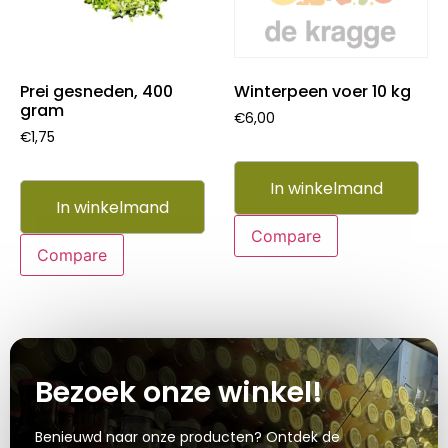
Prei gesneden, 400
Winterpeen voer 10 kg
gram
€
6,00
€
1,75
In winkelmand
In winkelmand
Compare
Compare
Bezoek onze winkel!
Benieuwd naar onze producten? Ontdek de