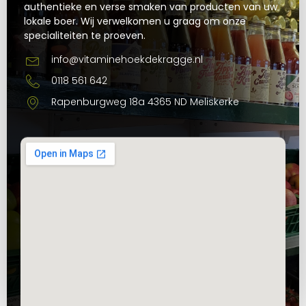
authentieke en verse smaken van producten van uw
lokale boer. Wij verwelkomen u graag om onze
specialiteiten te proeven.
info@vitaminehoekdekragge.nl
0118 561 642
Rapenburgweg 18a 4365 ND Meliskerke