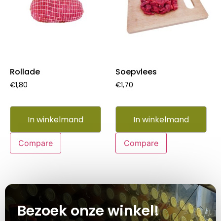
Rollade
Soepvlees
€
1,80
€
1,70
In winkelmand
In winkelmand
Compare
Compare
Bezoek onze winkel!