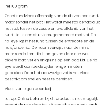
Per 100 gram.
Zacht rundvlees afkomstig van de rib van een rund,
maar zonder het bot. Het wordt meestal gehaald uit
het stuk tussen de zesde en twaalfde rib van het
rund. Het is een stuk vlees, gemarmerd met vet. De
rib-eye ligt in het rund tussen de entrecote en de
hals/onderrib.
De naam verwijst naar de min of
meer ronde kern die is omgeven door een wat
dikkere laag vet en enigszins op een oog lijkt.
De rib-
eye wordt aan beide zijden enige minuten
gebakken. Door het aanwezige vet is het vlees
geschikt om snel en heet te bereiden.
Vlees van eigen boerderij.
Let op: Online betalen bij dit product is niet mogelijk
omdat de prijs door het uiteindelijke gewicht wordt