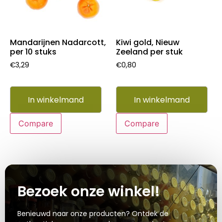
Mandarijnen Nadarcott,
Kiwi gold, Nieuw
per 10 stuks
Zeeland per stuk
€
3,29
€
0,80
In winkelmand
In winkelmand
Compare
Compare
Bezoek onze winkel!
Benieuwd naar onze producten? Ontdek de