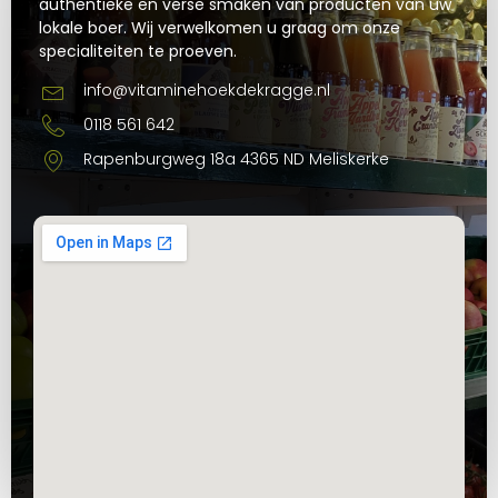
authentieke en verse smaken van producten van uw
lokale boer. Wij verwelkomen u graag om onze
specialiteiten te proeven.
info@vitaminehoekdekragge.nl
0118 561 642
Rapenburgweg 18a 4365 ND Meliskerke