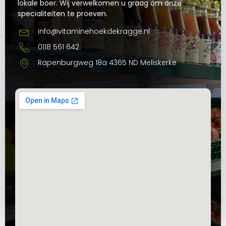
lokale boer. Wij verwelkomen u graag om onze
specialiteiten te proeven.
info@vitaminehoekdekragge.nl
0118 561 642
Rapenburgweg 18a 4365 ND Meliskerke