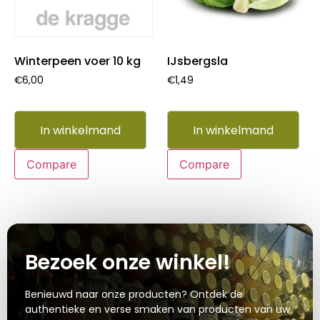
Winterpeen voer 10 kg
IJsbergsla
€
6,00
€
1,49
In winkelmand
In winkelmand
Compare
Compare
Bezoek onze winkel!
Benieuwd naar onze producten? Ontdek de
authentieke en verse smaken van producten van uw