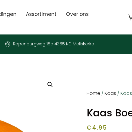
dingen
Assortiment
Over ons
Rapenburgweg 18a 4365 ND Meliskerke
Home
/
Kaas
/ Kaas
Kaas Bo
€
4,95