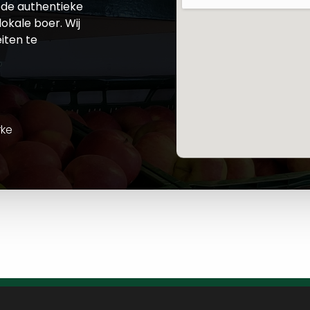
de authentieke
okale boer. Wij
iten te
rke