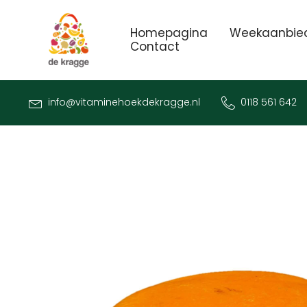
Homepagina
Weekaanbie
Contact
info@vitaminehoekdekragge.nl
0118 561 642