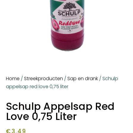
Home
/
Streekproducten
/
Sap en drank
/ Schulp
appelsap red love 0,75 liter
Schulp Appelsap Red
Love 0,75 Liter
€
3,49