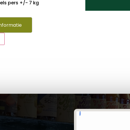
ls pers +/- 7 kg
nformatie