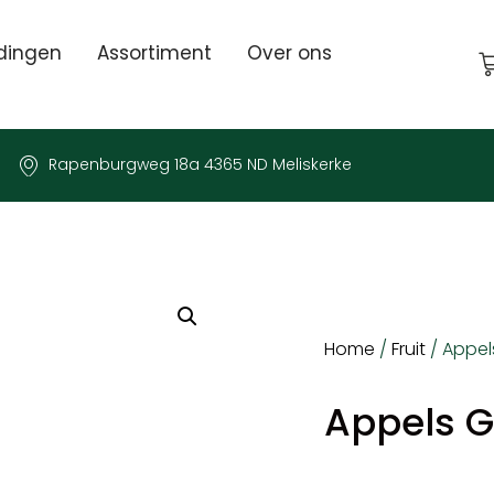
dingen
Assortiment
Over ons
Rapenburgweg 18a 4365 ND Meliskerke
Home
/
Fruit
/ Appel
Appels G