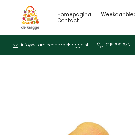
Homepagina
Weekaanbie
Contact
info@vitaminehoekdekragge.nl
0118 561 642