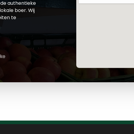
de authentieke
okale boer. Wij
iten te
rke