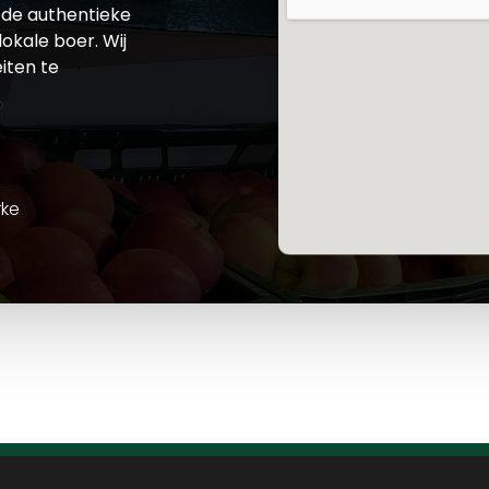
de authentieke
okale boer. Wij
iten te
rke