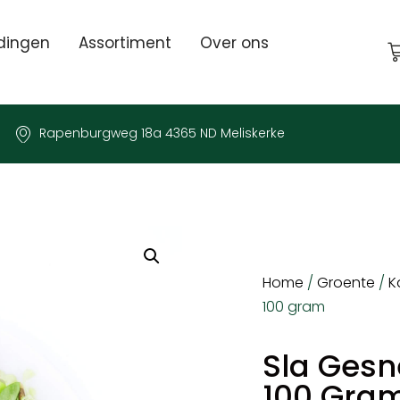
dingen
Assortiment
Over ons
Rapenburgweg 18a 4365 ND Meliskerke
Home
/
Groente
/
K
100 gram
Sla Ges
100 Gra