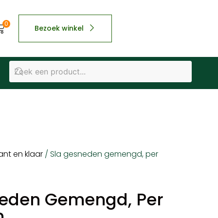
0
Bezoek winkel
ant en klaar
/ Sla gesneden gemengd, per
neden Gemengd, Per
m