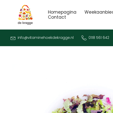
Homepagina
Weekaanbie
Contact
info@vitaminehoekdekragge.nl
0118 561 642