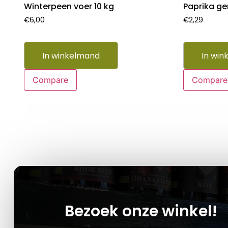
Winterpeen voer 10 kg
Paprika g
€
6,00
€
2,29
In winkelmand
In win
Compare
Compare
Bezoek onze winkel!