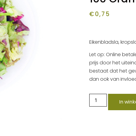
€
0,75
Eikenbladsla, kropsla
Let op: Online betal
prijs door het uitei
bestaat dat het gewi
dan ook van invloed
In win