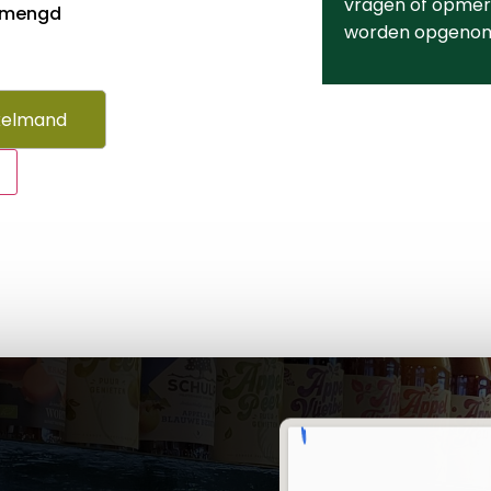
vragen of opmerk
emengd
worden opgeno
kelmand