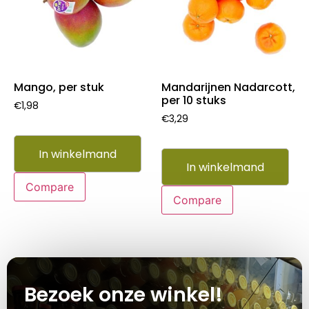
Mango, per stuk
Mandarijnen Nadarcott,
per 10 stuks
€
1,98
€
3,29
In winkelmand
In winkelmand
Compare
Compare
Bezoek onze winkel!