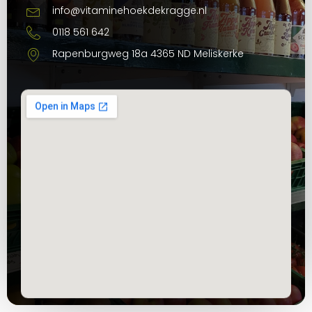
info@vitaminehoekdekragge.nl
0118 561 642
Rapenburgweg 18a 4365 ND Meliskerke