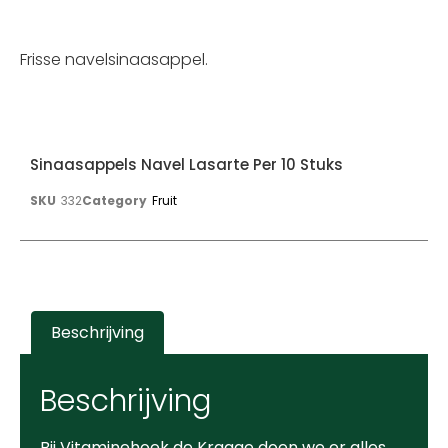
Frisse navelsinaasappel.
Sinaasappels Navel Lasarte Per 10 Stuks
SKU
332
Category
Fruit
Beschrijving
Beschrijving
Bij Vitaminehoek de Kragge doen we er alles