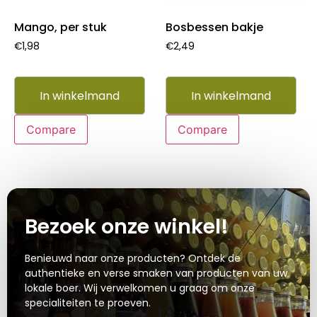
Mango, per stuk
Bosbessen bakje
€
1,98
€
2,49
In winkelmand
In winkelmand
Compare
Compare
Bezoek onze winkel!
Benieuwd naar onze producten? Ontdek de
authentieke en verse smaken van producten van uw
lokale boer. Wij verwelkomen u graag om onze
specialiteiten te proeven.