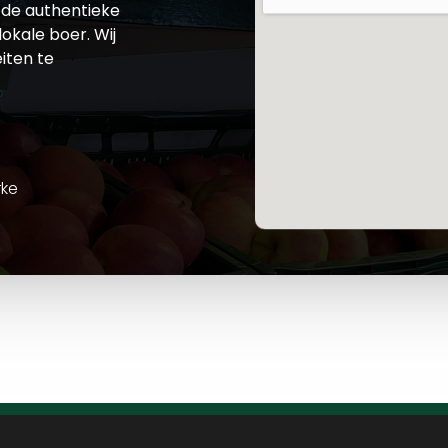
de authentieke
okale boer. Wij
iten te
rke