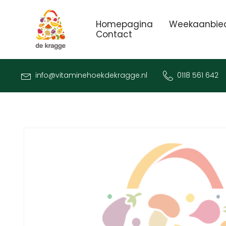
Homepagina
Weekaanbie
Contact
info@vitaminehoekdekragge.nl
0118 561 642