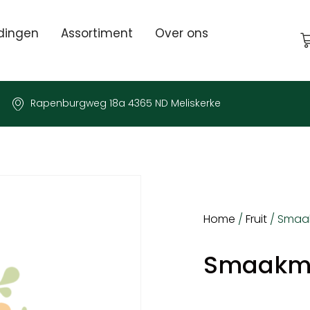
dingen
Assortiment
Over ons
Rapenburgweg 18a 4365 ND Meliskerke
Home
/
Fruit
/ Smaa
Smaakm