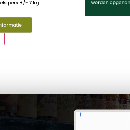
worden opgeno
ls pers +/- 7 kg
nformatie