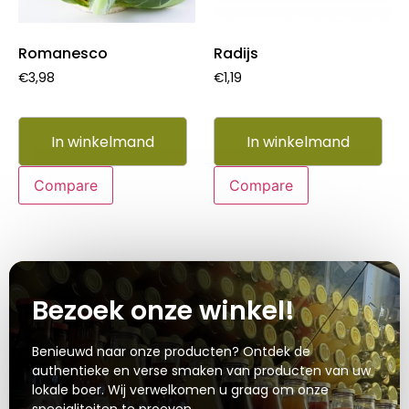
Romanesco
Radijs
€
3,98
€
1,19
In winkelmand
In winkelmand
Compare
Compare
Bezoek onze winkel!
Benieuwd naar onze producten? Ontdek de
authentieke en verse smaken van producten van uw
lokale boer. Wij verwelkomen u graag om onze
specialiteiten te proeven.