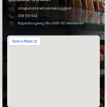
info@vitaminehoekdekragge.nl
0118 561 642
Rapenburgweg 18a 4365 ND Meliskerke