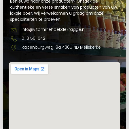
Benieuwd naar onze producten? Ontdek de
authentieke en verse smaken van producten van uw
lokale boer. Wij verwelkomen u graag om onze
specialiteiten te proeven.
info@vitaminehoekdekragge.nl
0118 561 642
Rapenburgweg 18a 4365 ND Meliskerke