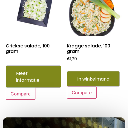
Griekse salade, 100
Kragge salade, 100
gram
gram
€
1,29
Meer
In winkelmand
informatie
Compare
Compare