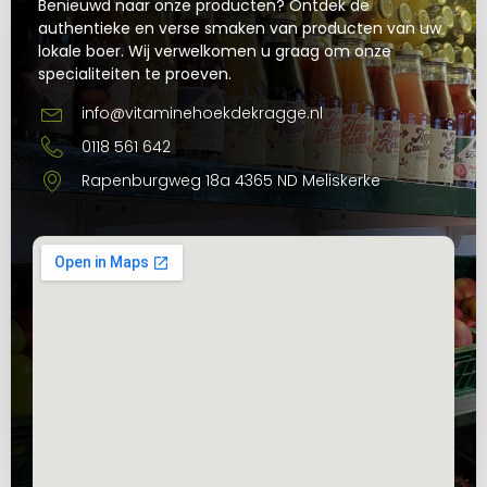
Benieuwd naar onze producten? Ontdek de
authentieke en verse smaken van producten van uw
lokale boer. Wij verwelkomen u graag om onze
specialiteiten te proeven.
info@vitaminehoekdekragge.nl
0118 561 642
Rapenburgweg 18a 4365 ND Meliskerke