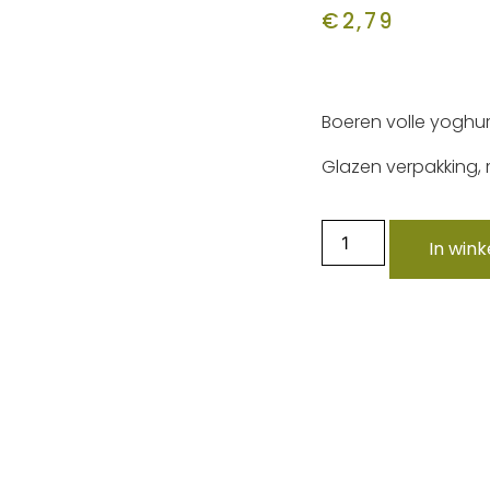
€
2,79
Boeren volle yoghur
Glazen verpakking, 
In win