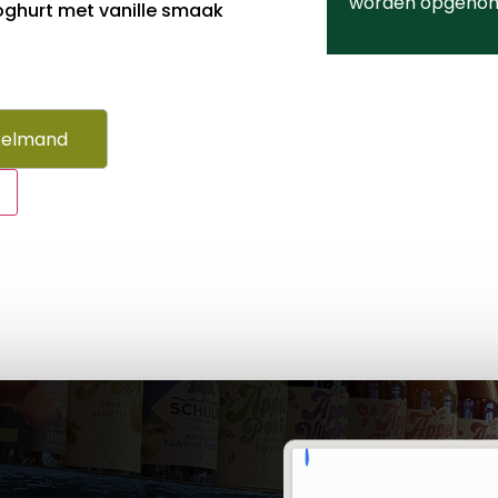
worden opgeno
ghurt met vanille smaak
kelmand