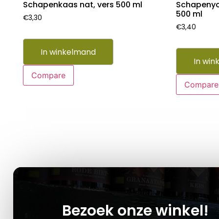
Schapenkaas nat, vers 500 ml
Schapenyo
500 ml
€
3,30
€
3,40
In winkelmand
In win
Compare
Compare
Bezoek onze winkel!