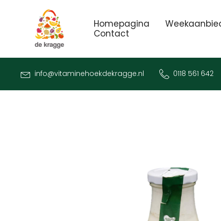
Homepagina
Weekaanbie
Contact
info@vitaminehoekdekragge.nl
0118 561 642