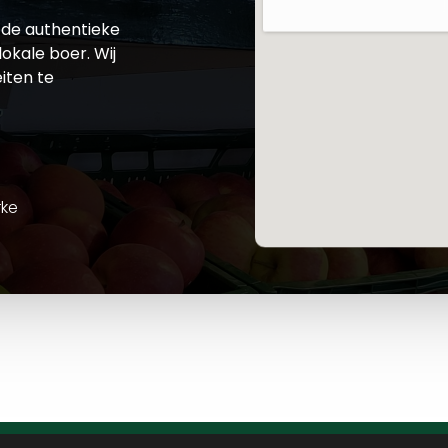
de authentieke
okale boer. Wij
iten te
rke