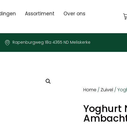
dingen
Assortiment
Over ons
Rapenburgweg 18a 4365 ND Meliskerke
Home
/
Zuivel
/ Yogh
Yoghurt N
Ambachte