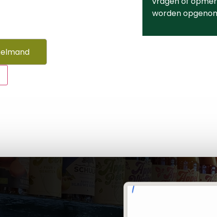
vragen of opmerk
worden opgeno
kelmand