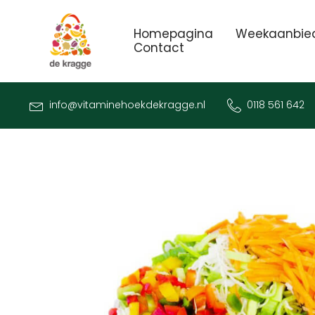
Homepagina
Weekaanbie
Contact
info@vitaminehoekdekragge.nl
0118 561 642