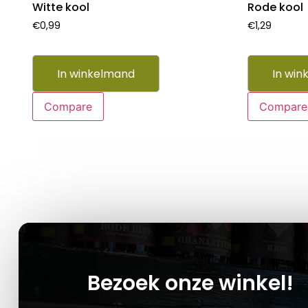
Witte kool
Rode kool
€
0,99
€
1,29
In winkelmand
In win
Compare
Compare
Bezoek onze winkel!