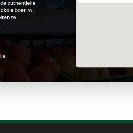
de authentieke
okale boer. Wij
iten te
rke