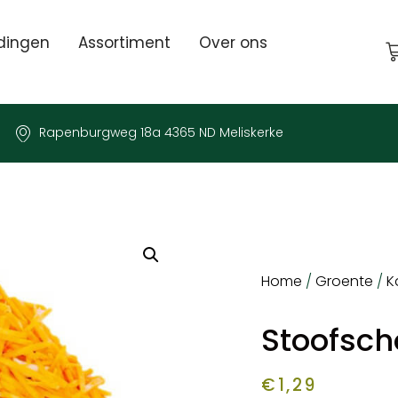
dingen
Assortiment
Over ons
Rapenburgweg 18a 4365 ND Meliskerke
Home
/
Groente
/
K
Stoofsch
€
1,29