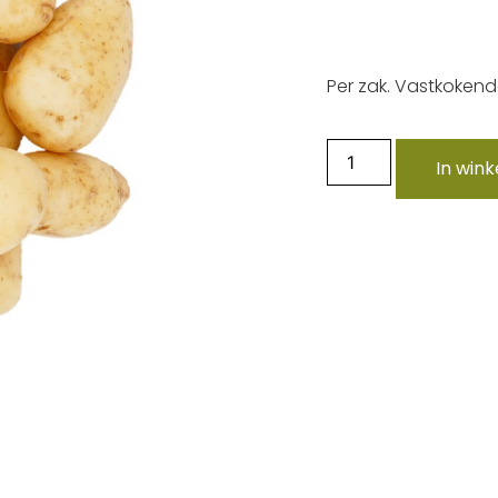
Per zak. Vastkoken
In win