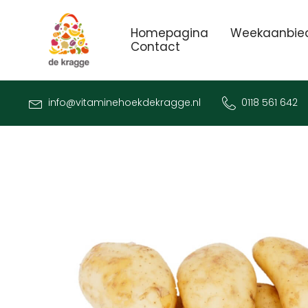
Homepagina
Weekaanbie
Contact
info@vitaminehoekdekragge.nl
0118 561 642