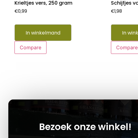
Krieltjes vers, 250 gram
Schijfjes 
€
0,99
€
1,98
In winkelmand
In win
Compare
Compare
Bezoek onze winkel!