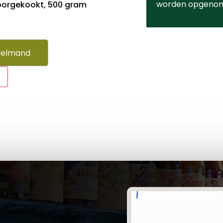
worden opgeno
voorgekookt, 500 gram
kelmand