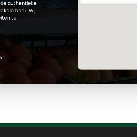
de authentieke
okale boer. Wij
iten te
rke