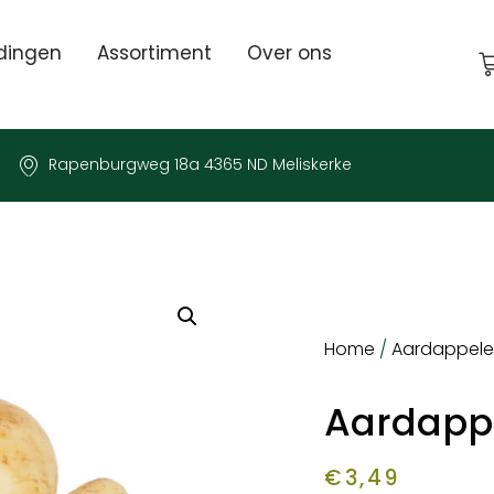
dingen
Assortiment
Over ons
Rapenburgweg 18a 4365 ND Meliskerke
Home
/
Aardappel
Aardappe
€
3,49