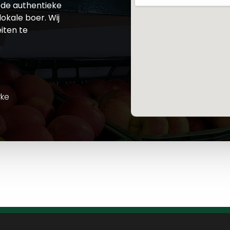
de authentieke
okale boer. Wij
iten te
rke