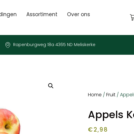
dingen
Assortiment
Over ons
Rapenburgweg 18a 4365 ND Meliskerke
Home
/
Fruit
/ Appels
Appels Ka
€
2,98