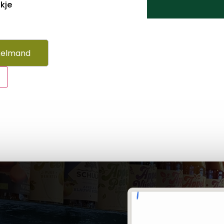
kje
kelmand