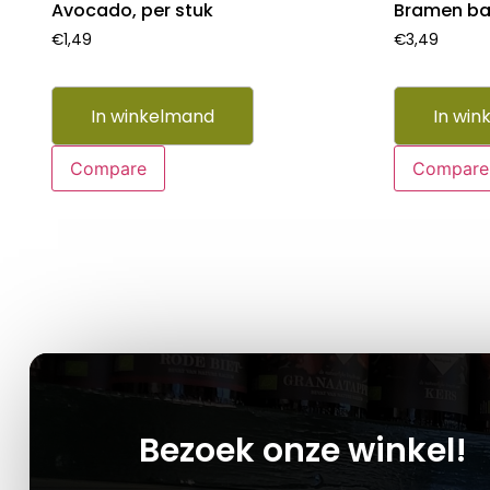
Avocado, per stuk
Bramen ba
€
1,49
€
3,49
In winkelmand
In win
Compare
Compare
Bezoek onze winkel!