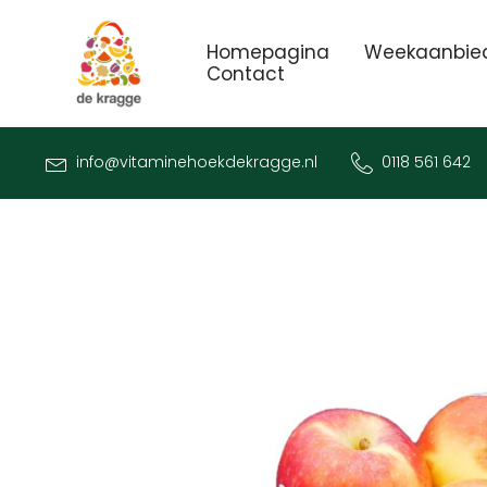
Homepagina
Weekaanbie
Contact
info@vitaminehoekdekragge.nl
0118 561 642