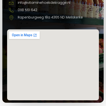
info@vitaminehoekdekragge.nl
0118 561 642
Rapenburgweg 18a 4365 ND Meliskerke