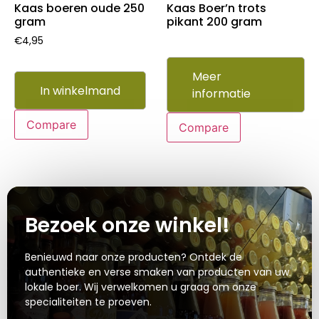
Kaas boeren oude 250
Kaas Boer’n trots
gram
pikant 200 gram
€
4,95
Meer
In winkelmand
informatie
Compare
Compare
Bezoek onze winkel!
Benieuwd naar onze producten? Ontdek de
authentieke en verse smaken van producten van uw
lokale boer. Wij verwelkomen u graag om onze
specialiteiten te proeven.