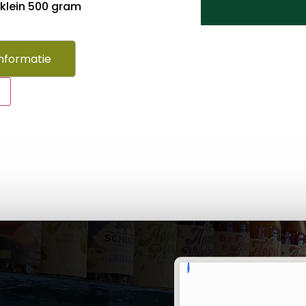
klein 500 gram
nformatie