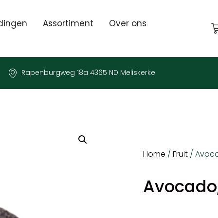
dingen
Assortiment
Over ons
Rapenburgweg 18a 4365 ND Meliskerke
Home
/
Fruit
/ Avoca
Avocado,