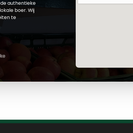
de authentieke
okale boer. Wij
iten te
rke