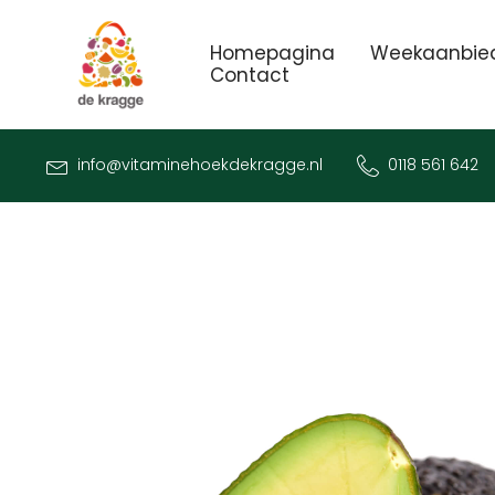
Homepagina
Weekaanbie
Contact
info@vitaminehoekdekragge.nl
0118 561 642