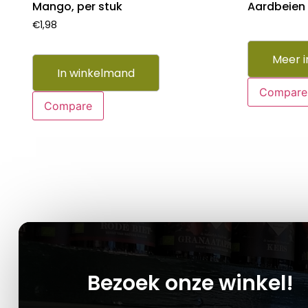
Mango, per stuk
Aardbeien 
€
1,98
Meer i
In winkelmand
Compare
Compare
Bezoek onze winkel!