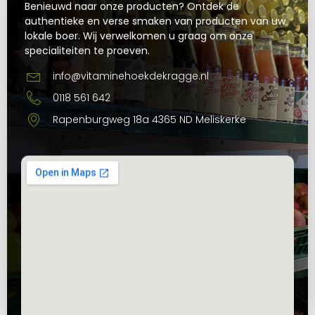
Benieuwd naar onze producten? Ontdek de
authentieke en verse smaken van producten van uw
lokale boer. Wij verwelkomen u graag om onze
specialiteiten te proeven.
info@vitaminehoekdekragge.nl
0118 561 642
Rapenburgweg 18a 4365 ND Meliskerke