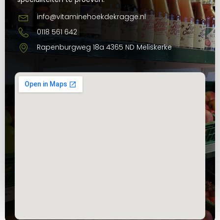
info@vitaminehoekdekragge.nl
0118 561 642
Rapenburgweg 18a 4365 ND Meliskerke