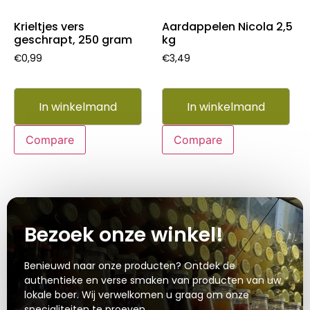
Krieltjes vers
Aardappelen Nicola 2,5
geschrapt, 250 gram
kg
€
0,99
€
3,49
In winkelmand
In winkelmand
Compare
Compare
Bezoek onze winkel!
Benieuwd naar onze producten? Ontdek de
authentieke en verse smaken van producten van uw
lokale boer. Wij verwelkomen u graag om onze
specialiteiten te proeven.