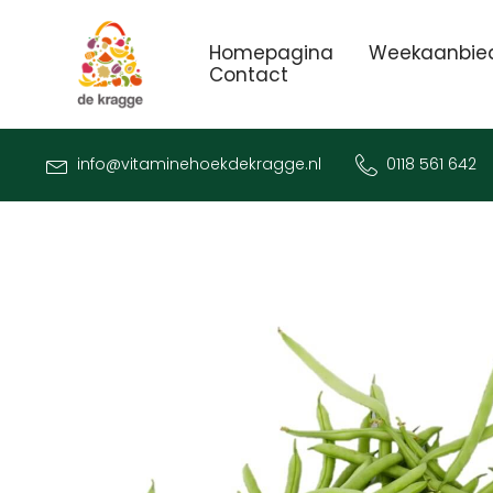
Homepagina
Weekaanbie
Contact
info@vitaminehoekdekragge.nl
0118 561 642