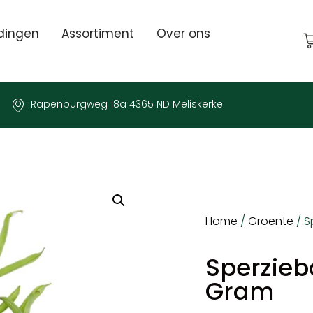
dingen
Assortiment
Over ons
Rapenburgweg 18a 4365 ND Meliskerke
Home
/
Groente
/ S
Sperzieb
Gram