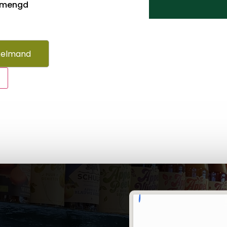
emengd
kelmand