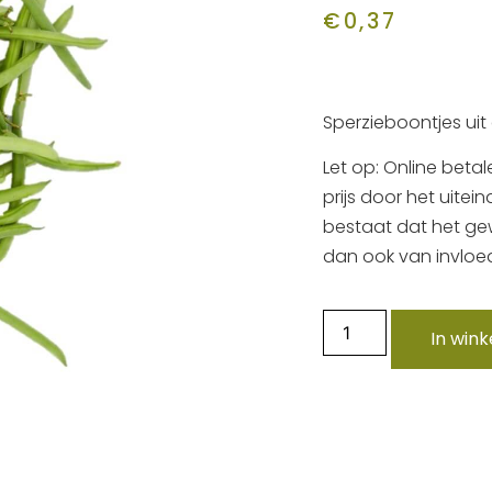
€
0,37
Sperzieboontjes uit
Let op: Online betal
prijs door het uitei
bestaat dat het gewi
dan ook van invloed
In win