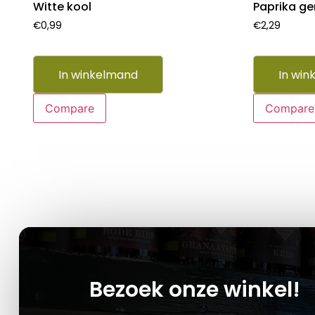
Witte kool
Paprika g
€
0,99
€
2,29
In winkelmand
In win
Compare
Compare
Bezoek onze winkel!