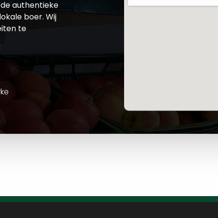
de authentieke
okale boer. Wij
iten te
rke