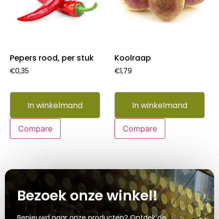
Pepers rood, per stuk
Koolraap
€
0,35
€
1,79
In winkelmand
In winkelmand
Compare
Compare
Bezoek onze winkel!
Benieuwd naar onze producten? Ontdek de