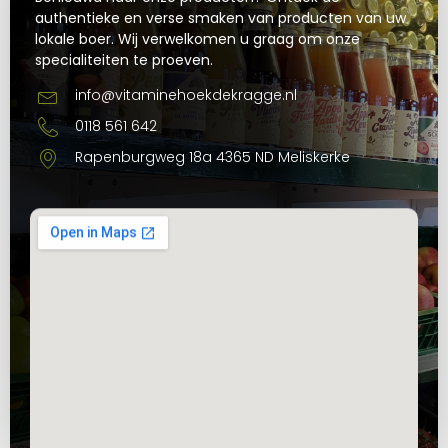
authentieke en verse smaken van producten van uw
lokale boer. Wij verwelkomen u graag om onze
specialiteiten te proeven.
info@vitaminehoekdekragge.nl
0118 561 642
Rapenburgweg 18a 4365 ND Meliskerke